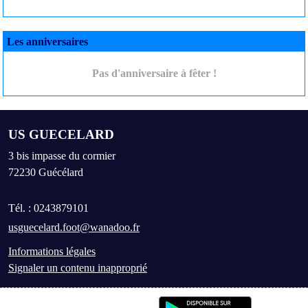
Les anniversaires
Pas d'anniversaire à fêter !
US GUECELARD
3 bis impasse du cormier
72230
Guécélard
Tél. :
0243879101
usguecelard.foot@wanadoo.fr
Informations légales
Signaler un contenu inapproprié