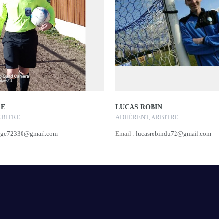
GE
LUCAS ROBIN
RBITRE
ADHÉRENT, ARBITRE
age72330@gmail.com
Email :
lucasrobindu72@gmail.com