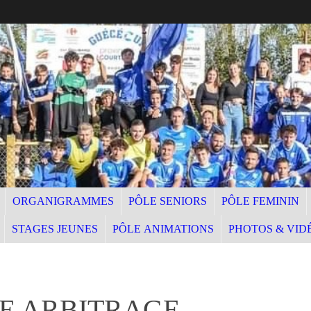
ORGANIGRAMMES
PÔLE SENIORS
PÔLE FEMININ
STAGES JEUNES
PÔLE ANIMATIONS
PHOTOS & VID
E ARBITRAGE