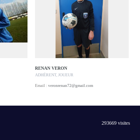
RENAN VERON
ADHÉRENT, JOUEUR
Email :
veronrenan72@gmail.com
293669
visites