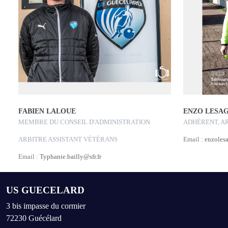
FABIEN LALOUE
ENZO LESA
MEMBRE DU CONSEIL D'ADMINISTRATION
ADHÉRENT, A
ARBITRE ASSISTANT VÉTÉRANS
Email :
enzoles
Email :
Typhanie.bailly@sfr.fr
US GUECELARD
3 bis impasse du cormier
72230
Guécélard