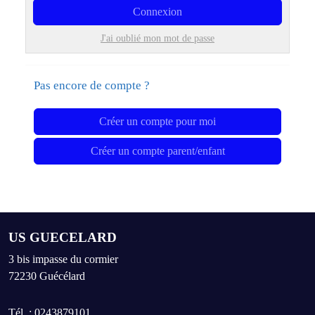
Connexion
J'ai oublié mon mot de passe
Pas encore de compte ?
Créer un compte pour moi
Créer un compte parent/enfant
US GUECELARD
3 bis impasse du cormier
72230
Guécélard
Tél. :
0243879101