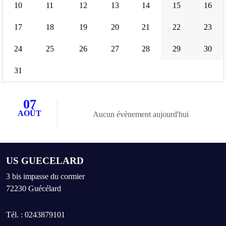
10
11
12
13
14
15
16
17
18
19
20
21
22
23
24
25
26
27
28
29
30
31
07
AOÛT
Aucun évènement aujourd'hui
US GUECELARD
3 bis impasse du cormier
72230
Guécélard
Tél. :
0243879101