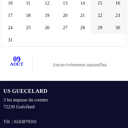
10
11
12
13
14
15
16
17
18
19
20
21
22
23
24
25
26
27
28
29
30
31
09
AOÛT
Aucun évènement aujourd'hui
US GUECELARD
3 bis impasse du cormier
72230
Guécélard
Tél. :
0243879101