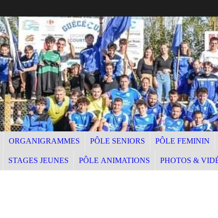
ORGANIGRAMMES
PÔLE SENIORS
PÔLE FEMININ
STAGES JEUNES
PÔLE ANIMATIONS
PHOTOS & VID