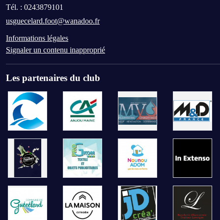
Tél. :
0243879101
usguecelard.foot@wanadoo.fr
Informations légales
Signaler un contenu inapproprié
Les partenaires du club