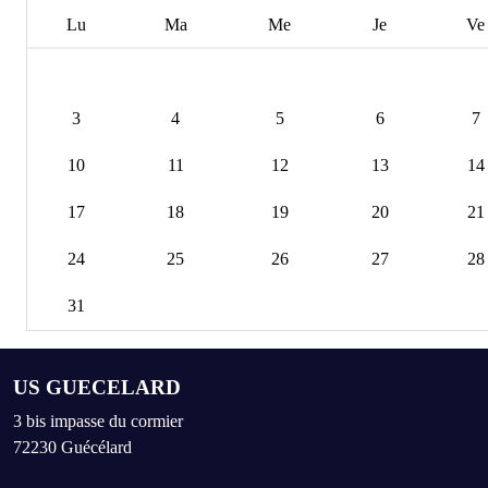
Lu
Ma
Me
Je
Ve
3
4
5
6
7
10
11
12
13
14
17
18
19
20
21
24
25
26
27
28
31
US GUECELARD
3 bis impasse du cormier
72230
Guécélard