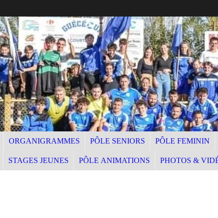
ORGANIGRAMMES
PÔLE SENIORS
PÔLE FEMININ
STAGES JEUNES
PÔLE ANIMATIONS
PHOTOS & VID