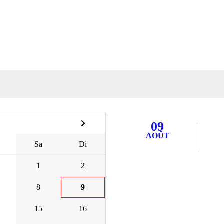
09
AOÛT
Sa
Di
1
2
8
9
15
16