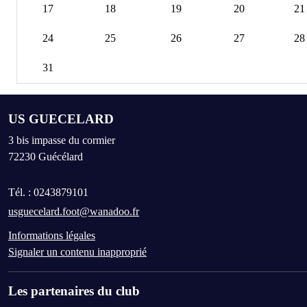
17
18
19
20
21
24
25
26
27
28
31
US GUECELARD
3 bis impasse du cormier
72230
Guécélard
Tél. :
0243879101
usguecelard.foot@wanadoo.fr
Informations légales
Signaler un contenu inapproprié
Les partenaires du club