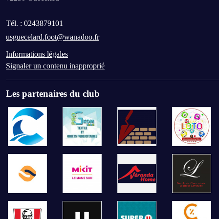
Tél. :
0243879101
usguecelard.foot@wanadoo.fr
Informations légales
Signaler un contenu inapproprié
Les partenaires du club