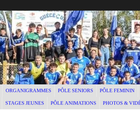
ORGANIGRAMMES
PÔLE SENIORS
PÔLE FEMININ
STAGES JEUNES
PÔLE ANIMATIONS
PHOTOS & VID