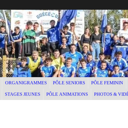
ORGANIGRAMMES
PÔLE SENIORS
PÔLE FEMININ
STAGES JEUNES
PÔLE ANIMATIONS
PHOTOS & VID