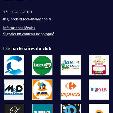
Tél. :
0243879101
usguecelard.foot@wanadoo.fr
Informations légales
Signaler un contenu inapproprié
Les partenaires du club