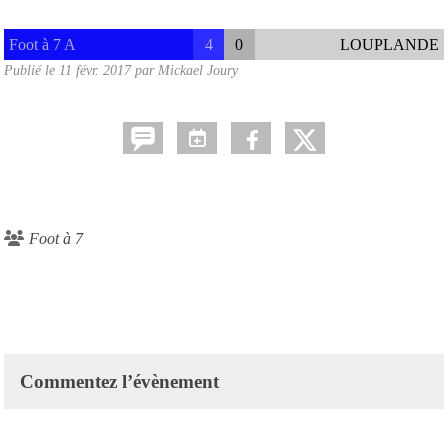
Foot à 7 A
4
0
LOUPLANDE
Publié le
11 févr. 2017
par
Mickael Joury
Foot à 7
Commentez l’évènement