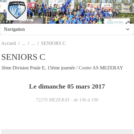
Panneau de gestion des cookies
Accueil
SENIORS C
SENIORS C
3ème Division Poule E, 15ème journée
/ Contre
AS MEZERAY
Le
dimanche
05
mars
2017
72270
MEZERAY
- de 14h à 19h