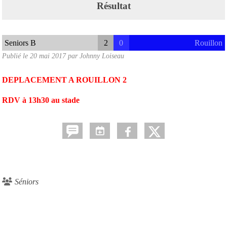
Résultat
Seniors B
2
0
Rouillon
Publié le
20 mai 2017
par
Johnny Loiseau
DEPLACEMENT A ROUILLON 2
RDV à 13h30 au stade
Séniors