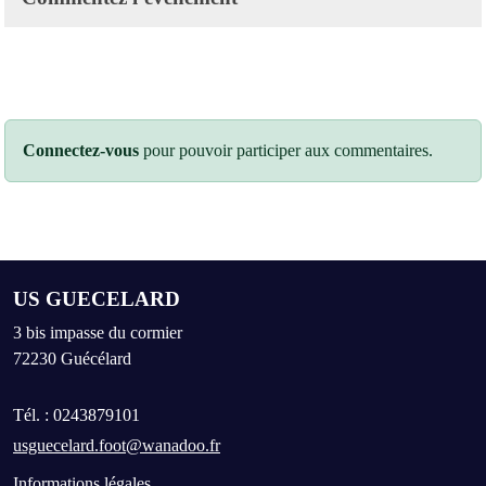
Connectez-vous
pour pouvoir participer aux commentaires.
US GUECELARD
3 bis impasse du cormier
72230
Guécélard
Tél. :
0243879101
usguecelard.foot@wanadoo.fr
Informations légales