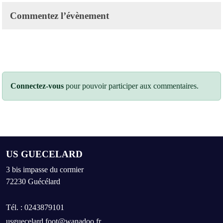
Commentez l’évènement
Connectez-vous
pour pouvoir participer aux commentaires.
US GUECELARD
3 bis impasse du cormier
72230
Guécélard
Tél. :
0243879101
usguecelard.foot@wanadoo.fr