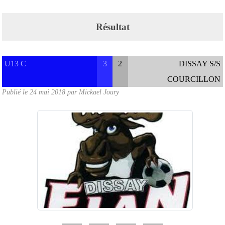
Résultat
U13 C
3
2
DISSAY S/S
COURCILLON
Publié le
24 mai 2018
par
Mickael Joury