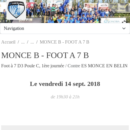
Panneau de gestion des cookies
Accueil
MONCE B - FOOT A 7 B
MONCE B - FOOT A 7 B
Foot à 7 D3 Poule C, 1ère journée
/ Contre
ES MONCE EN BELIN
Le
vendredi
14
sept.
2018
de 19h30 à 21h