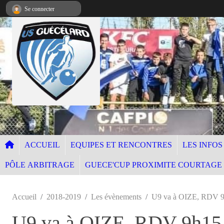
Panneau de gestion des cookies
Se connecter
ACCUEIL
EQUIPES ET RENCONTRES
LES INFOS
PÔLE ARBITRAGE
GUECE'CUP PROXIMITE COURTAGE
Accueil
2018-2019
Les évènements
U9 va à OIZE, RDV 9h
U9 va à OIZE, RDV 9h15 s