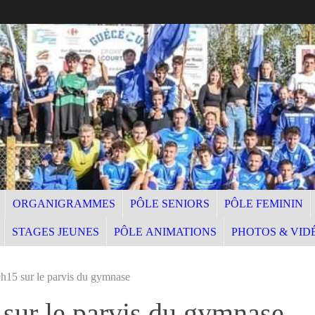
ORGANIGRAMMES
PÔLE SENIORS
PÔLE FEMININ
STAGES JEUNES
PÔLE ANIMATIONS
PHOTOS & VID
15 sur le parvis du gymnase
ur le parvis du gymnase