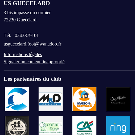
US GUECELARD
3 bis impasse du cormier
72230
Guécélard
Tél. :
0243879101
usguecelard.foot@wanadoo.fr
Informations légales
Signaler un contenu inapproprié
Les partenaires du club