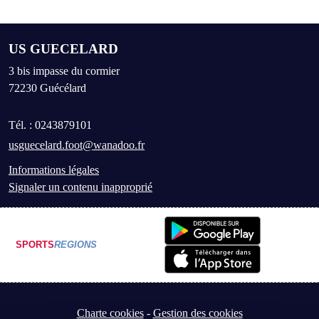
US GUECELARD
3 bis impasse du cormier
72230
Guécélard
Tél. :
0243879101
usguecelard.foot@wanadoo.fr
Informations légales
Signaler un contenu inapproprié
SPORTS
REGIONS
Charte cookies
Gestion des cookies