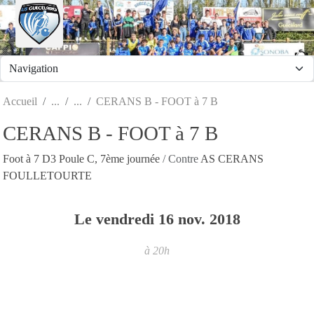
Panneau de gestion des cookies
Accueil
CERANS B - FOOT à 7 B
CERANS B - FOOT à 7 B
Foot à 7 D3 Poule C, 7ème journée
/ Contre
AS CERANS
FOULLETOURTE
Le
vendredi
16
nov.
2018
à 20h