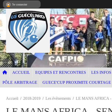
Panneau de gestion des cookies
Se connecter
ACCUEIL
EQUIPES ET RENCONTRES
LES INFOS
PÔLE ARBITRAGE
GUECE'CUP PROXIMITE COURTAGE
Accueil
2018-2019
Les évènements
LE MANS AFRICA -
LE MANS AFRICA - SE