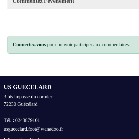
Commentez l’évènement
Connectez-vous
pour pouvoir participer aux commentaires.
US GUECELARD
3 bis impasse du cormier
72230
Guécélard
Tél. :
0243879101
usguecelard.foot@wanadoo.fr