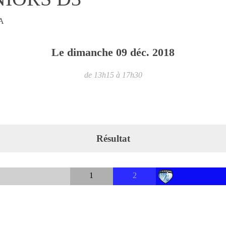
A
Le
dimanche
09
déc.
2018
de 13h15 à 17h30
Résultat
1
2