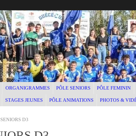
ORGANIGRAMMES
PÔLE SENIORS
PÔLE FEMININ
STAGES JEUNES
PÔLE ANIMATIONS
PHOTOS & VID
 SENIORS D3
NIORS D3