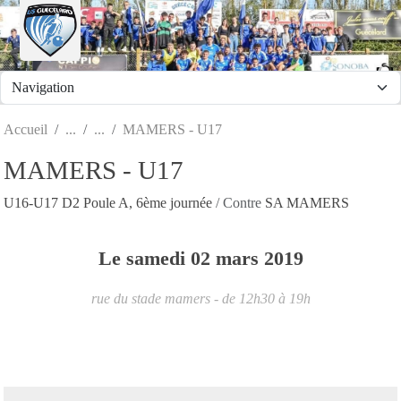
Panneau de gestion des cookies
Accueil
MAMERS - U17
MAMERS - U17
U16-U17 D2 Poule A, 6ème journée
/ Contre
SA MAMERS
Le
samedi
02
mars
2019
rue du stade
mamers
- de 12h30 à 19h