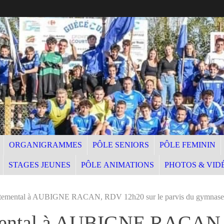
ORGANIGRAMMES
PÔLE SENIORS
PÔLE FEMININ
STAGES JEUNES
PÔLE ANIMATIONS
PHOTOS & VID
rtemental à AUBIGNE RACAN, RDV 12h20 sur le parvis du gymnase
mental à AUBIGNE RACAN, 