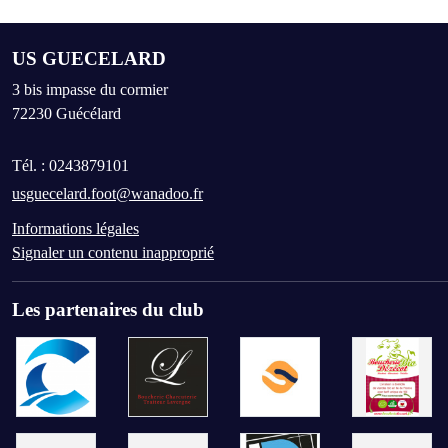
US GUECELARD
3 bis impasse du cormier
72230
Guécélard
Tél. :
0243879101
usguecelard.foot@wanadoo.fr
Informations légales
Signaler un contenu inapproprié
Les partenaires du club