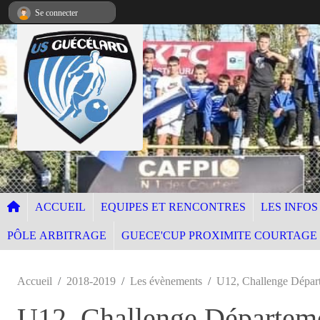
Panneau de gestion des cookies
Se connecter
ACCUEIL
EQUIPES ET RENCONTRES
LES INFOS
PÔLE ARBITRAGE
GUECE'CUP PROXIMITE COURTAGE
Accueil
2018-2019
Les évènements
U12, Challenge Dépa
U12, Challenge Départe