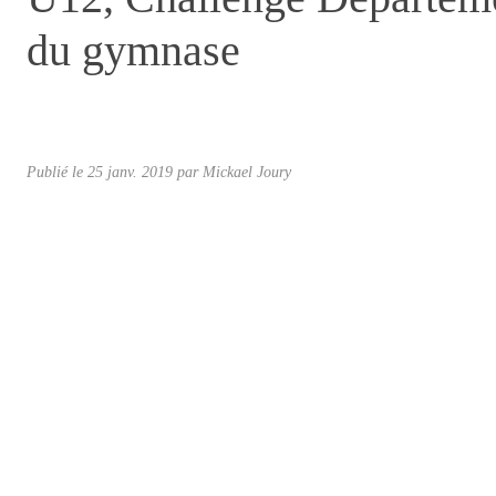
du gymnase
Publié le
25 janv. 2019
par
Mickael Joury