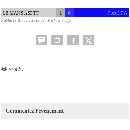
LE MANS ASPTT
1
6
Foot à 7 A
Publié le
18 mars 2019
par
Mickael Joury
Foot à 7
Commentez l’évènement