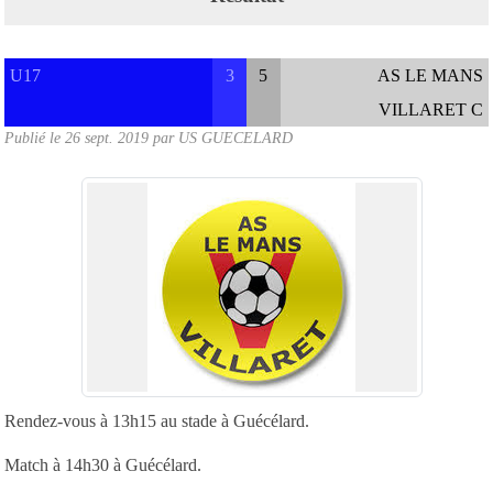
U17
3
5
AS LE MANS
VILLARET C
Publié le
26 sept. 2019
par
US GUECELARD
Rendez-vous à 13h15 au stade à Guécélard.
Match à 14h30 à Guécélard.