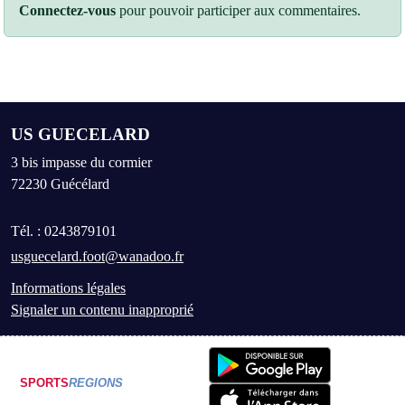
Connectez-vous
pour pouvoir participer aux commentaires.
US GUECELARD
3 bis impasse du cormier
72230
Guécélard
Tél. :
0243879101
usguecelard.foot@wanadoo.fr
Informations légales
Signaler un contenu inapproprié
SPORTS
REGIONS