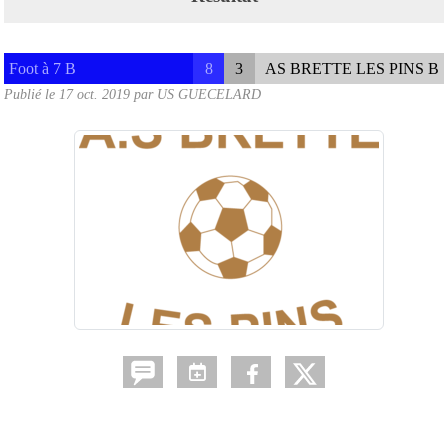
Foot à 7 B
8
3
AS BRETTE LES PINS B
Publié le
17 oct. 2019
par
US GUECELARD