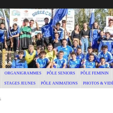
ORGANIGRAMMES
PÔLE SENIORS
PÔLE FEMININ
STAGES JEUNES
PÔLE ANIMATIONS
PHOTOS & VID
S