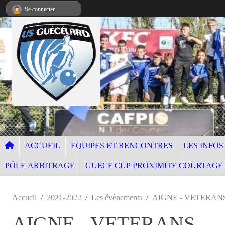
Panneau de gestion des cookies
Se connecter
ACCUEIL
EQUIPES ET RENCONTRES
LES INFOS
PÔLE ARBITRAGE
GUECE'CUP PROXIMITE COURTAGE
Accueil
2021-2022
Les évènements
AIGNE - VETERAN
AIGNE - VETERANS