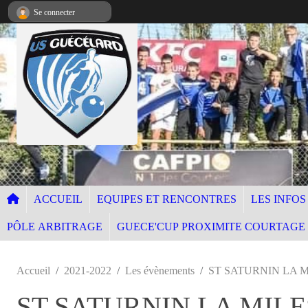
Panneau de gestion des cookies
Se connecter
ACCUEIL
EQUIPES ET RENCONTRES
LES INFOS
PÔLE ARBITRAGE
GUECE'CUP PROXIMITE COURTAGE
Accueil
2021-2022
Les évènements
ST SATURNIN LA M
ST SATURNIN LA MILE