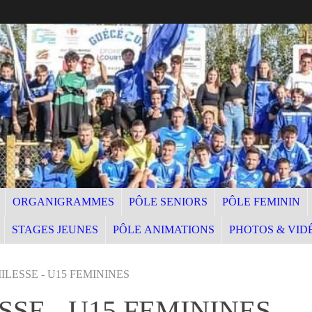
ORGANIGRAMMES
PÔLE SENIORS
PÔLE FEMININ
STAGES JEUNES
PÔLE ANIMATIONS
PHOTOS & VID
ILESSE - U15 FEMININES
SSE - U15 FEMININES