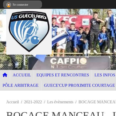
Panneau de gestion des cookies
Se connecter
ACCUEIL
EQUIPES ET RENCONTRES
LES INFOS
PÔLE ARBITRAGE
GUECE'CUP PROXIMITE COURTAGE
Accueil
2021-2022
Les évènements
BOCAGE MANCEAU -
BOCAGE MANCEAU - U1