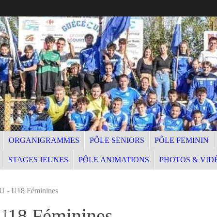
ORGANIGRAMMES
PÔLE SENIORS
PÔLE FEMININ
STAGES JEUNES
PÔLE ANIMATIONS
PHOTOS & VID
 U18 Féminines
8 Féminines