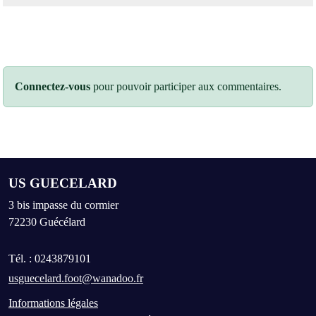
Connectez-vous
pour pouvoir participer aux commentaires.
US GUECELARD
3 bis impasse du cormier
72230
Guécélard
Tél. :
0243879101
usguecelard.foot@wanadoo.fr
Informations légales