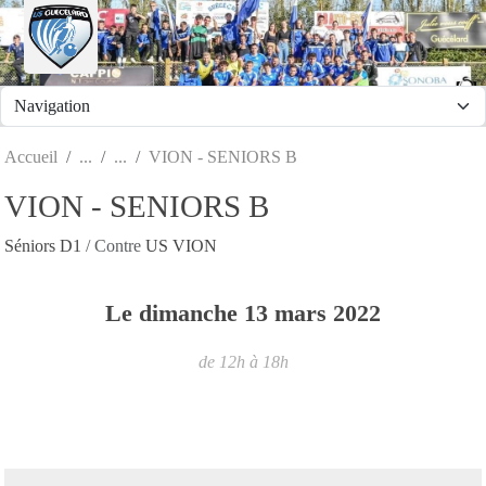
Panneau de gestion des cookies
Accueil
VION - SENIORS B
VION - SENIORS B
Séniors D1
/ Contre
US VION
Le
dimanche
13
mars
2022
de 12h à 18h