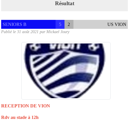
Résultat
SENIORS B
5
2
US VION
Publié le
31 août 2021
par
Mickael Joury
RECEPTION DE VION
Rdv au stade à 12h