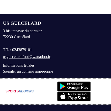
US GUECELARD
3 bis impasse du cormier
72230
Guécélard
Tél. :
0243879101
usguecelard.foot@wanadoo.fr
Informations légales
Signaler un contenu inapproprié
SPORTS
REGIONS