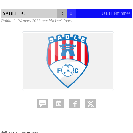
SABLE FC
15
0
U18 Féminines
Publié le
04 mars 2022
par
Mickael Joury