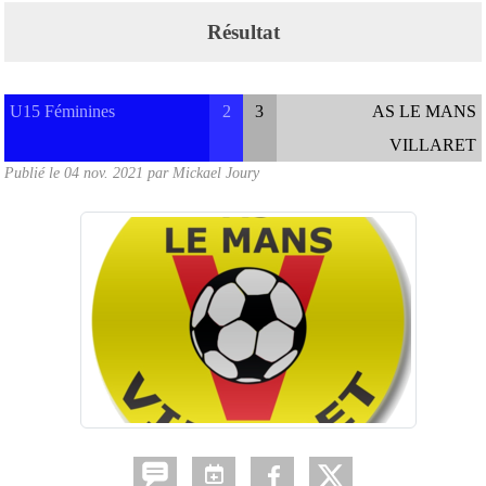
Résultat
U15 Féminines
2
3
AS LE MANS
VILLARET
Publié le
04 nov. 2021
par
Mickael Joury