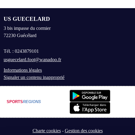
US GUECELARD
3 bis impasse du cormier
72230
Guécélard
Tél. :
0243879101
usguecelard.foot@wanadoo.fr
Informations légales
Signaler un contenu inapproprié
SPORTS
REGIONS
Charte cookies
Gestion des cookies