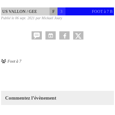
US VALLON / GEE
F
3
FOOT à 7 B
Publié le
06 sept. 2021
par
Mickael Joury
Foot à 7
Commentez l’évènement