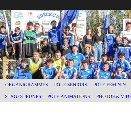
ORGANIGRAMMES
PÔLE SENIORS
PÔLE FEMININ
STAGES JEUNES
PÔLE ANIMATIONS
PHOTOS & VID