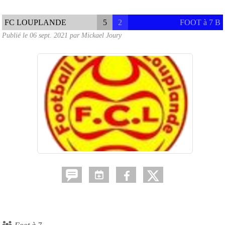
FC LOUPLANDE
5
2
FOOT à 7 B
Publié le
06 sept. 2021
par
Mickael Joury