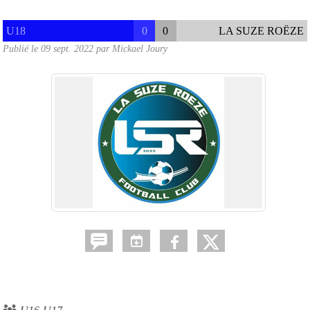
U18
0
0
LA SUZE ROËZE
Publié le
09 sept. 2022
par
Mickael Joury