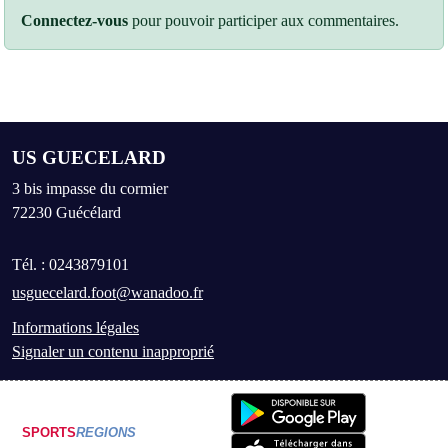
Connectez-vous
pour pouvoir participer aux commentaires.
US GUECELARD
3 bis impasse du cormier
72230
Guécélard
Tél. :
0243879101
usguecelard.foot@wanadoo.fr
Informations légales
Signaler un contenu inapproprié
SPORTS
REGIONS