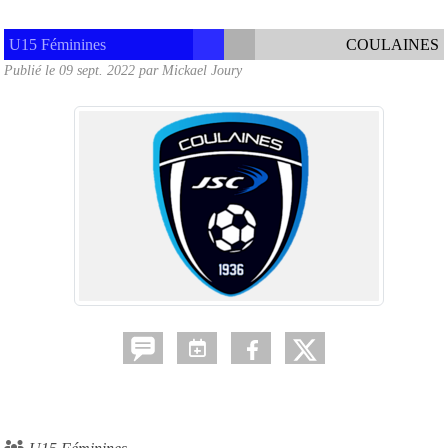
U15 Féminines
COULAINES
Publié le
09 sept. 2022
par
Mickael Joury