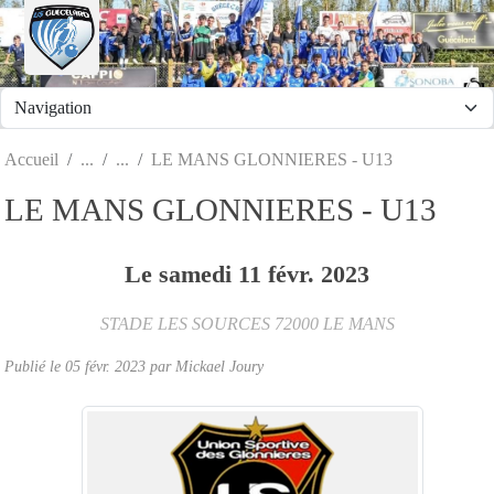
Panneau de gestion des cookies
Accueil
LE MANS GLONNIERES - U13
LE MANS GLONNIERES - U13
Le
samedi
11
févr.
2023
STADE LES SOURCES
72000
LE MANS
Publié le
05 févr. 2023
par
Mickael Joury