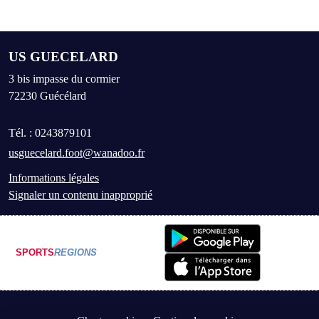
US GUECELARD
3 bis impasse du cormier
72230
Guécélard
Tél. :
0243879101
usguecelard.foot@wanadoo.fr
Informations légales
Signaler un contenu inapproprié
SPORTS
REGIONS