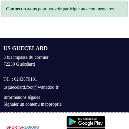
Connectez-vous
pour pouvoir participer aux commentaires.
US GUECELARD
3 bis impasse du cormier
72230
Guécélard
Tél. :
0243879101
usguecelard.foot@wanadoo.fr
Informations légales
Signaler un contenu inapproprié
SPORTS
REGIONS