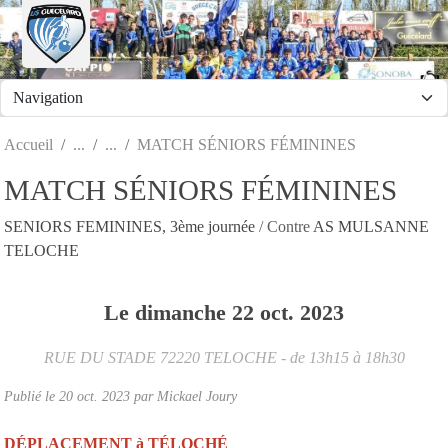
Panneau de gestion des cookies
Accueil
MATCH SÉNIORS FÉMININES
MATCH SÉNIORS FÉMININES
SENIORS FEMININES, 3ème journée
/ Contre
AS MULSANNE
TELOCHE
Le
dimanche
22
oct.
2023
RUE DU STADE
72220
TELOCHE
- de 13h15 à 18h30
Publié le
20 oct. 2023
par
Mickael Joury
DÉPLACEMENT à TÉLOCHÉ