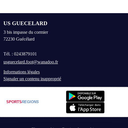
US GUECELARD
3 bis impasse du cormier
72230
Guécélard
Tél. :
0243879101
usguecelard.foot@wanadoo.fr
Informations légales
Signaler un contenu inapproprié
SPORTS
REGIONS