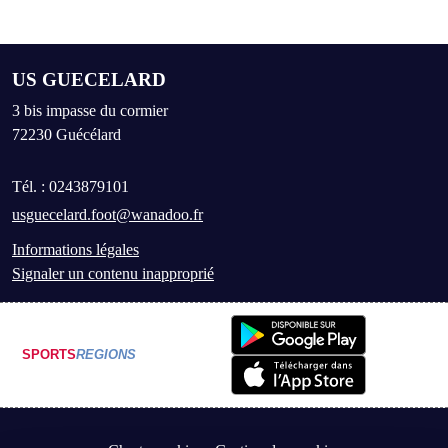
US GUECELARD
3 bis impasse du cormier
72230
Guécélard
Tél. :
0243879101
usguecelard.foot@wanadoo.fr
Informations légales
Signaler un contenu inapproprié
SPORTS
REGIONS