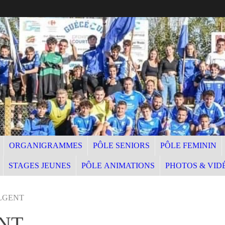
ORGANIGRAMMES
PÔLE SENIORS
PÔLE FEMININ
STAGES JEUNES
PÔLE ANIMATIONS
PHOTOS & VID
ULGENT
ENT