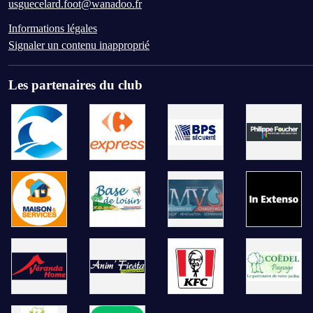
usguecelard.foot@wanadoo.fr
Informations légales
Signaler un contenu inapproprié
Les partenaires du club