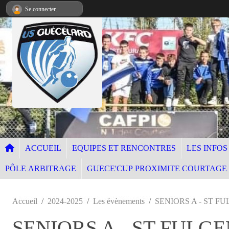
Panneau de gestion des cookies
Se connecter
ACCUEIL
EQUIPES ET RENCONTRES
LES INFOS
PÔLE ARBITRAGE
GUECE'CUP PROXIMITE COURTAGE
Accueil
2024-2025
Les évènements
SENIORS A - ST F
SENIORS A - ST FULG