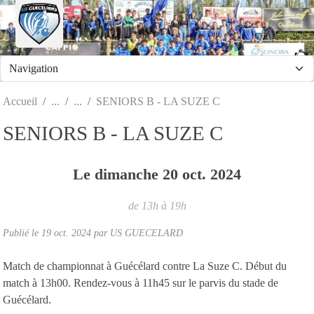
Panneau de gestion des cookies
Accueil
SENIORS B - LA SUZE C
SENIORS B - LA SUZE C
Le
dimanche
20
oct.
2024
de 13h à 19h
Publié le
19 oct. 2024
par
US GUECELARD
Match de championnat à Guécélard contre La Suze C. Début du
match à 13h00. Rendez-vous à 11h45 sur le parvis du stade de
Guécélard.