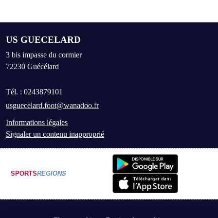
US GUECELARD
3 bis impasse du cormier
72230
Guécélard
Tél. :
0243879101
usguecelard.foot@wanadoo.fr
Informations légales
Signaler un contenu inapproprié
SPORTS
REGIONS