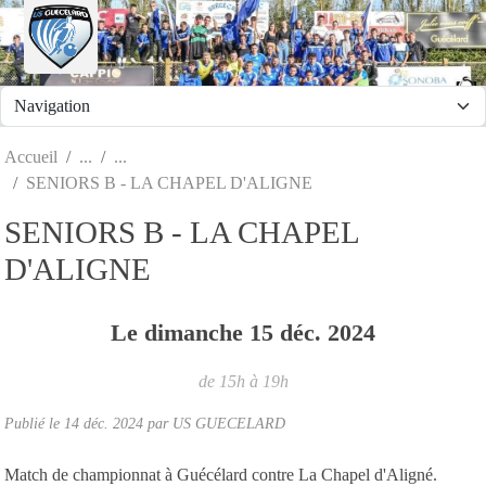
Panneau de gestion des cookies
Accueil
SENIORS B - LA CHAPEL D'ALIGNE
SENIORS B - LA CHAPEL
D'ALIGNE
Le
dimanche
15
déc.
2024
de 15h à 19h
Publié le
14 déc. 2024
par
US GUECELARD
Match de championnat à Guécélard contre La Chapel d'Aligné.