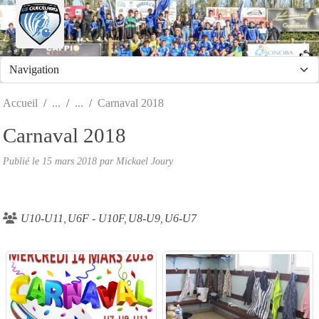
Panneau de gestion des cookies
Accueil
Carnaval 2018
Carnaval 2018
Publié le
15 mars 2018
par
Mickael Joury
U10-U11
U6F - U10F
U8-U9
U6-U7