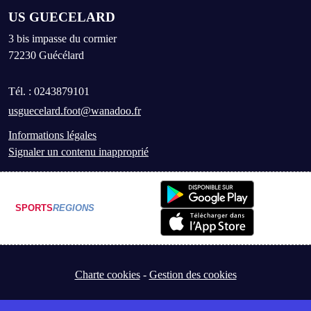
US GUECELARD
3 bis impasse du cormier
72230
Guécélard
Tél. :
0243879101
usguecelard.foot@wanadoo.fr
Informations légales
Signaler un contenu inapproprié
SPORTS
REGIONS
Charte cookies
Gestion des cookies