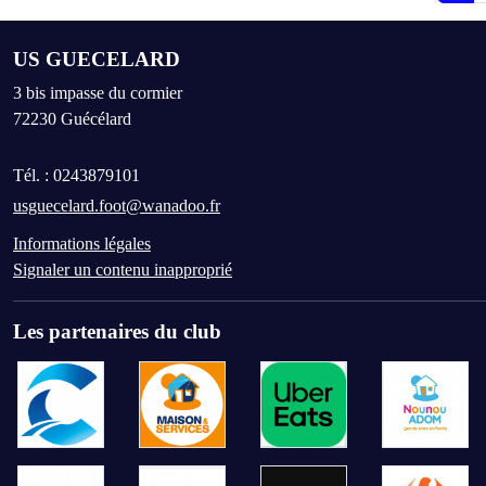
US GUECELARD
3 bis impasse du cormier
72230
Guécélard
Tél. :
0243879101
usguecelard.foot@wanadoo.fr
Informations légales
Signaler un contenu inapproprié
Les partenaires du club