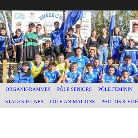
ORGANIGRAMMES
PÔLE SENIORS
PÔLE FEMININ
STAGES JEUNES
PÔLE ANIMATIONS
PHOTOS & VID