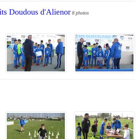
tits Doudous d'Alienor
8 photos