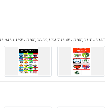
U10-U11
U6F - U10F
U8-U9
U6-U7
U14F - U16F
U11F - U13F