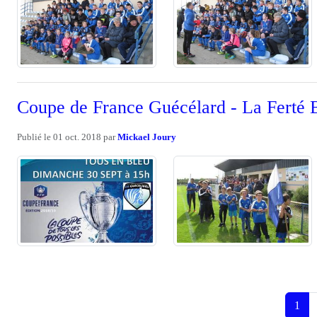
Coupe de France Guécélard - La Ferté 
Publié le
01 oct. 2018
par
Mickael Joury
1