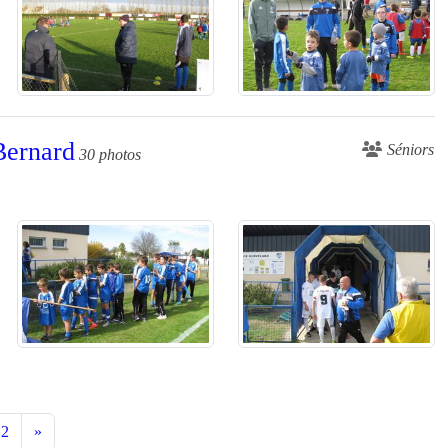
Bernard
Séniors
30 photos
2
»