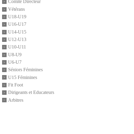
Comité Directeur
Vétérans
U18-U19
U16-U17
U14-U15
U12-U13
U10-U11
U8-U9
U6-U7
Séniors Féminines
U15 Féminines
Fit Foot
Dirigeants et Educateurs
Arbitres