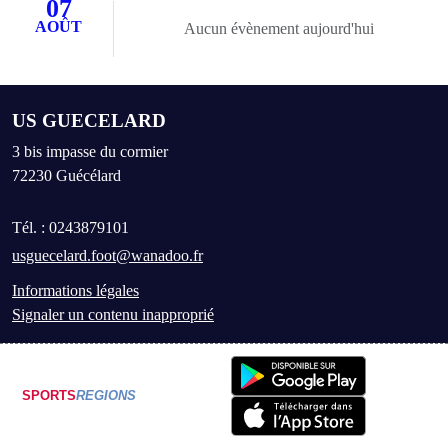
07
AOÛT
Aucun évènement aujourd'hui
US GUECELARD
3 bis impasse du cormier
72230
Guécélard
Tél. :
0243879101
usguecelard.foot@wanadoo.fr
Informations légales
Signaler un contenu inapproprié
SPORTS
REGIONS