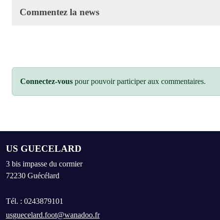
Commentez la news
Connectez-vous
pour pouvoir participer aux commentaires.
US GUECELARD
3 bis impasse du cormier
72230
Guécélard
Tél. :
0243879101
usguecelard.foot@wanadoo.fr