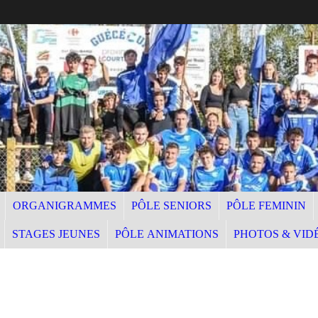
ORGANIGRAMMES
PÔLE SENIORS
PÔLE FEMININ
STAGES JEUNES
PÔLE ANIMATIONS
PHOTOS & VID