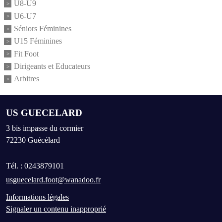
U8-U9
U6-U7
Séniors Féminines
U15 Féminines
Fit Foot
Dirigeants et Educateurs
Arbitres
US GUECELARD
3 bis impasse du cormier
72230
Guécélard
Tél. :
0243879101
usguecelard.foot@wanadoo.fr
Informations légales
Signaler un contenu inapproprié